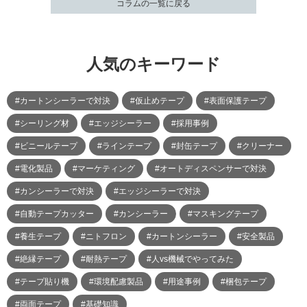
コラムの一覧に戻る
人気のキーワード
#カートンシーラーで対決
#仮止めテープ
#表面保護テープ
#シーリング材
#エッジシーラー
#採用事例
#ビニールテープ
#ラインテープ
#封缶テープ
#クリーナー
#電化製品
#マーケティング
#オートディスペンサーで対決
#カンシーラーで対決
#エッジシーラーで対決
#自動テープカッター
#カンシーラー
#マスキングテープ
#養生テープ
#ニトフロン
#カートンシーラー
#安全製品
#絶縁テープ
#耐熱テープ
#人vs機械でやってみた
#テープ貼り機
#環境配慮製品
#用途事例
#梱包テープ
#両面テープ
#基礎知識