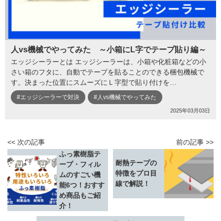
人vs機械でやってみた ～小箱にL字でテープ貼り編～
エッジシーラーとは エッジシーラーは、小箱や化粧箱などの小
さい箱のフタに、自動でテープを貼ることのできる梱包機械で
す。決まった位置にスムーズにＬ字型で貼り付けを…
#エッジシーラーで対決
#人vs機械でやってみた
2025年03月03日
<< 次の記事
前の記事 >>
ふっ素樹脂テ
耐熱テープの
ープ・フィル
特徴をプロ目
ムのすごい機
線で解説！
能6つ！おすす
め商品もご紹
介！