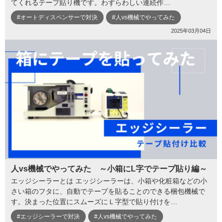
てくれるテープ貼り機です。わずらわしい連続作…
#オートディスペンサーで対決
#人vs機械でやってみた
2025年03月04日
人vs機械でやってみた ～小箱にL字でテープ貼り編～
エッジシーラーとは エッジシーラーは、小箱や化粧箱などの小
さい箱のフタに、自動でテープを貼ることのできる梱包機械で
す。決まった位置にスムーズにＬ字型で貼り付けを…
#エッジシーラーで対決
#人vs機械でやってみた