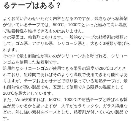
るテープはある？
よくお問い合わせいただく内容となるのですが、残念ながら粘着剤
が付いているテープでは、500℃、1000℃といった極めて高い温度
で粘着特性を維持できるものはありません。
その要因は、粘着剤にあります。一般的なテープの粘着剤の種類と
して、ゴム系、アクリル系、シリコーン系と、大きく3種類が挙げら
れます。
その中で最も耐熱性が高いのがシリコーン系と呼ばれる、シリコー
ンゴムを使用した粘着剤です。
汎用的なシリコーンゴムが使用できる限界の温度が280℃ほどとさ
れており、短時間であればそのような温度で使用できる可能性はあ
りますが、テープおまかせナビで取り扱っている耐熱テープは、最
も耐熱性が高い製品でも、安定して使用できる限界の温度として
200℃を最大としています。
また、Web検索すれば、500℃、1000℃の耐熱テープと呼ばれる製
品が見つかるかと思いますが、大半がセラミックや、ガラス繊維な
どの、熱に強い素材をベースとした、粘着剤が付いていない製品で
す。