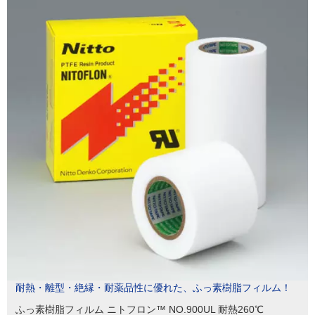
耐熱・離型・絶縁・耐薬品性に優れた、ふっ素樹脂フィルム！
ふっ素樹脂フィルム ニトフロン™ NO.900UL 耐熱260℃