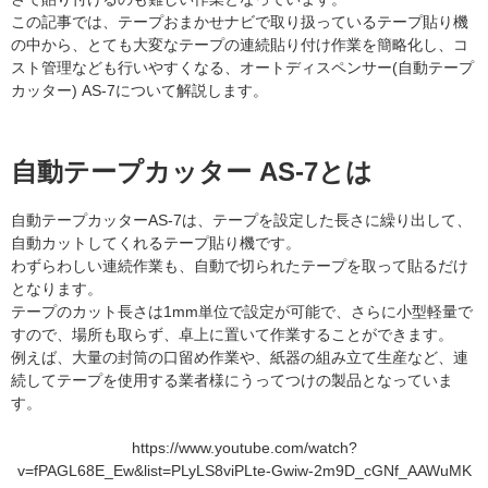
この記事では、テープおまかせナビで取り扱っているテープ貼り機
の中から、とても大変なテープの連続貼り付け作業を簡略化し、コ
スト管理なども行いやすくなる、オートディスペンサー(自動テープ
カッター) AS-7について解説します。
自動テープカッター AS-7とは
自動テープカッターAS-7は、テープを設定した長さに繰り出して、
自動カットしてくれるテープ貼り機です。
わずらわしい連続作業も、自動で切られたテープを取って貼るだけ
となります。
テープのカット長さは1mm単位で設定が可能で、さらに小型軽量で
すので、場所も取らず、卓上に置いて作業することができます。
例えば、大量の封筒の口留め作業や、紙器の組み立て生産など、連
続してテープを使用する業者様にうってつけの製品となっていま
す。
https://www.youtube.com/watch?
v=fPAGL68E_Ew&list=PLyLS8viPLte-Gwiw-2m9D_cGNf_AAWuMK