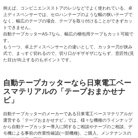
例えば、コンビニエンスストアのレジなどでよく使われている、卓
上ディスペンサーでは、セロハンテープのような幅の狭いテープで
なく、幅広のテープの場合、テープを取り付けることができずカッ
トできません。
自動テープカッターAS-7なら、幅広の梱包用テープもカット可能で
す。
もう一つ、卓上ディスペンサーとの違いとして、カッター刃が挟み
式で、まっすぐ切れるので、切り口がギザギザにならず、意匠性(見
た目)が向上するのもポイントです。
自動テープカッターなら日東電工ベー
スマテリアルの「テープおまかせナ
ビ」
自動テープカッターのメーカーである日東電工ベースマテリアルが
運営する「テープおまかせナビ」では、様々な機種のラインナップ
から自動テープカッター導入に関するご相談やテープのご相談、デ
モ機による事前の作業性確認(一部機種)、ご購入、メンテナンスの