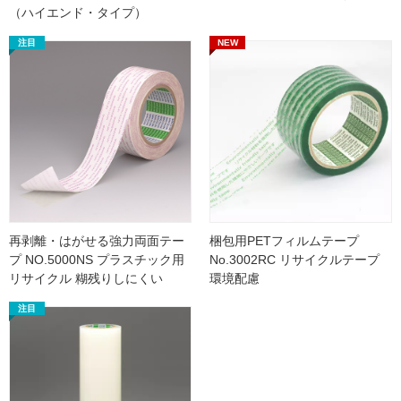
（ハイエンド・タイプ）
注目
NEW
注目
再剥離・はがせる強力両面テー
梱包用PETフィルムテープ
プ NO.5000NS プラスチック用
No.3002RC リサイクルテープ
リサイクル 糊残りしにくい
環境配慮
注目