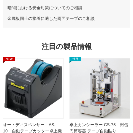
暗闇における安全対策についてのご相談
金属板同士の接着に適した両面テープのご相談
注目の製品情報
NEW
注目
注目
オートディスペンサー AS-
卓上カンシーラー CS-75 封缶
10 自動テープカッター卓上機
円筒容器 テープ自動貼り