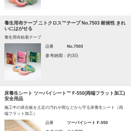
養生用布テープ ニトクロス™テープ No.7503 耐候性 きれ
いにはがせる
養生用布粘着テープ
品番
No.7503
参考納期：約3日
床養生シート ツーバイシート™ F-550(両端フラット加工)
安全用品
施工中の床合板を土足の汚れや雨などから守る床養生シート（両
端フラット加工）
品番
ツーバイシート F-550