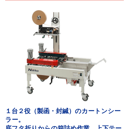
１台２役（製函・封緘）のカートンシー
ラー。
底フタ折りからの箱詰め作業、上下テー