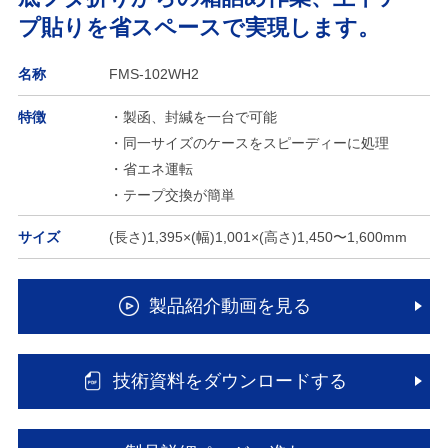
プ貼りを省スペースで実現します。
名称
FMS-102WH2
特徴
・製函、封緘を一台で可能
・同一サイズのケースをスピーディーに処理
・省エネ運転
・テープ交換が簡単
サイズ
(長さ)1,395×(幅)1,001×(高さ)1,450〜1,600mm
製品紹介動画を見る
技術資料をダウンロードする