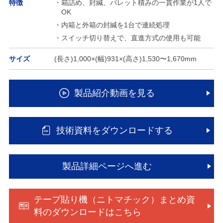
特徴
・箱詰め、封緘、パレット積みの一貫作業が1人で
OK
・内箱と外箱の封緘を1台で連続処理
・スイッチ切り替えで、直進方式の使用も可能
サイズ
(長さ)1,000×(幅)931×(高さ)1,530〜1,670mm
製品紹介動画を見る
技術資料をダウンロードする
製品詳細ページへ進む
テープ貼り機（ニトマチック）まとめ資
料のダウンロードはこちら