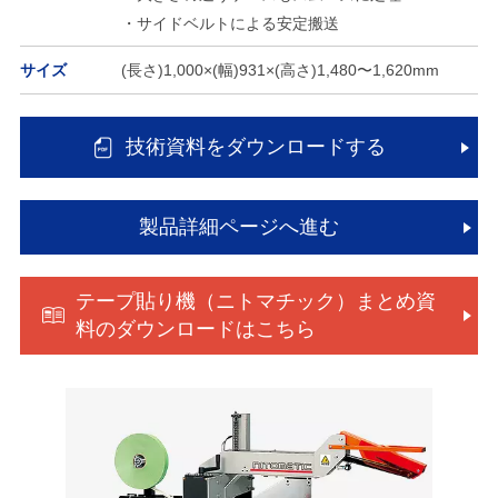
・サイドベルトによる安定搬送
サイズ
(長さ)1,000×(幅)931×(高さ)1,480〜1,620mm
技術資料をダウンロードする
製品詳細ページへ進む
テープ貼り機（ニトマチック）まとめ資
料のダウンロードはこちら