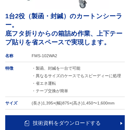
1台2役（製函・封緘）のカートンシーラ
ー。
底フタ折りからの箱詰め作業、上下テー
プ貼りを省スペースで実現します。
名称
FMS-102WA2
特徴
・製函、封緘を一台で可能
・異なるサイズのケースでもスピーディーに処理
・省エネ運転
・テープ交換が簡単
サイズ
(長さ)1,395×(幅)875×(高さ)1,450〜1,600mm
技術資料をダウンロードする