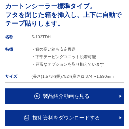
カートンシーラー標準タイプ。
フタを閉じた箱を挿入し、上下に自動で
テープ貼りします。
名称
S-102TDH
特徴
・背の高い箱も安定搬送
・下部テーピングユニット脱着可能
・豊富なオプションを取り揃えています
サイズ
(長さ)1,573×(幅)752×(高さ)1,374〜1,590mm
製品紹介動画を見る
技術資料をダウンロードする