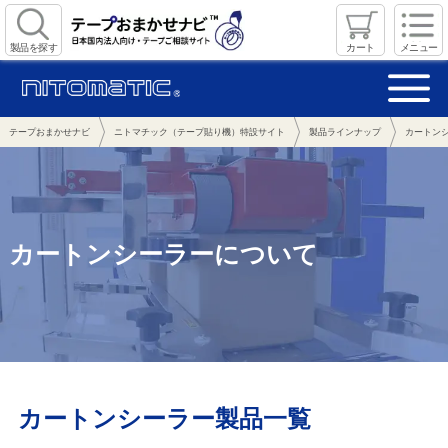
製品を探す
カート
メニュー
テープおまかせナビ
ニトマチック（テープ貼り機）特設サイト
製品ラインナップ
カートン
カートンシーラーについて
カートンシーラー製品一覧