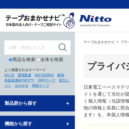
テープおまかせナビ
>
プラ
商品を検索
全体を検索
プライバ
よく検索されるキーワード
AS-10
環境配慮
NO.5000NS
耐熱
表面保護材(SPV™)
OPPテープ
強力に
つく
はがせる
両面テープ
日東電工ベースマテリ
イトを通じて当社が提
く個人情報（当該情
製品群から探す
他の情報と容易に照
ます）を、本個人情
機能から探す