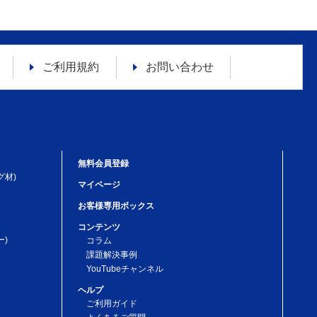
ているという理由または偽りその他不正の手段により収
その利用の停止を求められた場合には、お客様ご本人か
に基づき、個人情報の内容の訂正または利用停止を行
または利用停止を行わない旨の決定をしたときは、お客
ご利用規約
お問い合わせ
情報について消去を求められた場合、当社が当該請求に
とを確認の上で、個人情報の消去を行い、その旨をお客
よってお客様の個人情報を守っています。
無料会員登録
グ材)
マイページ
お客様専用ボックス
律等の施行や改定または社会情勢の変化に合わせて、本個
コンテンツ
無く変更することがありますことを予めご了承ください。
)
コラム
課題解決事例
YouTubeチャンネル
フォームまたは下記お問い合わせ窓口までご連絡をお願い
ヘルプ
ご利用ガイド