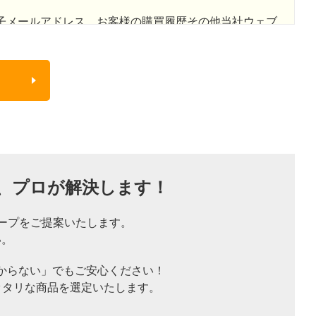
子メールアドレス、お客様の購買履歴その他当社ウェブ
外の子会社で、また、将来子会社となる者を含みます。
します。
う適切な管理体制を確立し、第三者に漏洩しないように努
、
プロが解決します！
連情報を第三者に開示いたしません。但し、下記の場合
ープをご提案いたします。
があります。
い。
からない」でもご安心ください！
得ることが困難な場合
ッタリな商品を選定いたします。
事務を遂行することに対して協力する必要がある場合で
おそれがある場合