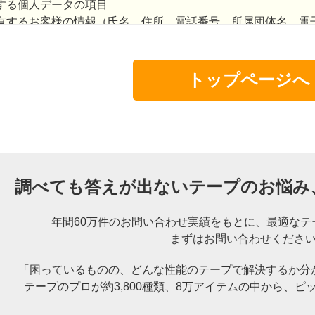
する個人データの項目
有するお客様の情報（氏名、住所、電話番号、所属団体名、電
通じて当社が受領したお客様とのお取引に関する情報）。
者の範囲および管理責任者
するグループ会社の範囲は、日東電工株式会社およびその国内
トップページへ
同利用の管理責任者は、日東電工ベースマテリアル株式会社と
情報の毀損、滅失、紛失、改ざん、漏洩、目的外使用のないよ
調べても答えが出ないテープのお悩み
様の事前の承諾を得た場合を除き、お客様の個人情報・個人関
年間60万件のお問い合わせ実績をもとに、
最適なテ
事前の承諾なしに、お客様の個人情報を第三者に開示する場合
まずはお問い合わせくださ
めに基づく場合
「困っているものの、どんな性能のテープで解決するか分
、身体又は財産の保護のために必要であって、お客様の同意を
テープのプロが約3,800種類、8万アイテムの中から、
ピ
若しくは地方公共団体又はその委託を受けた者が法令の定める
お客様の同意を得ることにより当該事務の遂行に支障を及ぼす