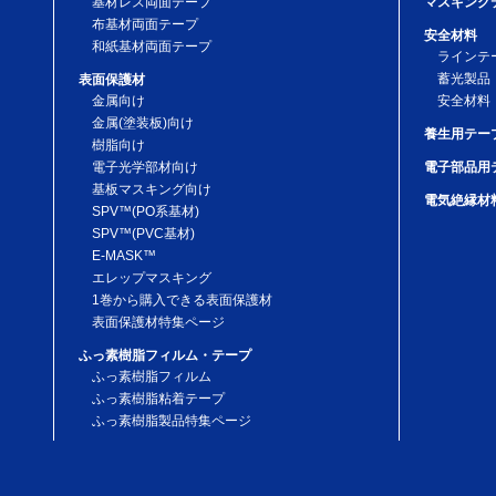
基材レス両面テープ
マスキング
布基材両面テープ
愛知県豊橋市中
安全材料
和紙基材両面テープ
日東電工ベー
ラインテ
Email：ndnitto-
蓄光製品
表面保護材
金属向け
安全材料
金属(塗装板)向け
養生用テー
樹脂向け
電子光学部材向け
電子部品用
基板マスキング向け
電気絶縁材
SPV™(PO系基材)
SPV™(PVC基材)
E-MASK™
エレップマスキング
1巻から購入できる表面保護材
表面保護材特集ページ
ふっ素樹脂フィルム・テープ
ふっ素樹脂フィルム
ふっ素樹脂粘着テープ
ふっ素樹脂製品特集ページ