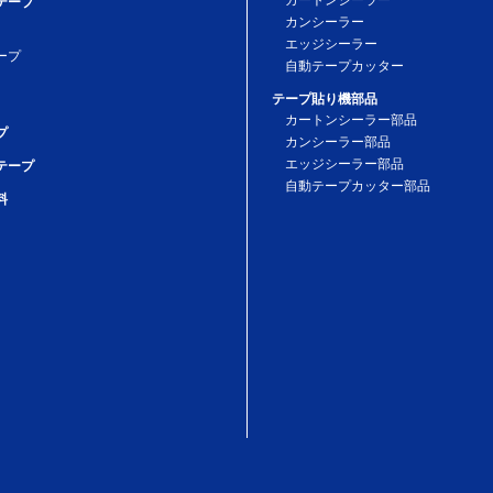
カートンシーラー
テープ
カンシーラー
原町字平山18番地
エッジシーラー
スマテリアル株式会社 お客様サービスセンター
ープ
自動テープカッター
inquiry@nitto.com
テープ貼り機部品
カートンシーラー部品
プ
カンシーラー部品
エッジシーラー部品
テープ
自動テープカッター部品
料