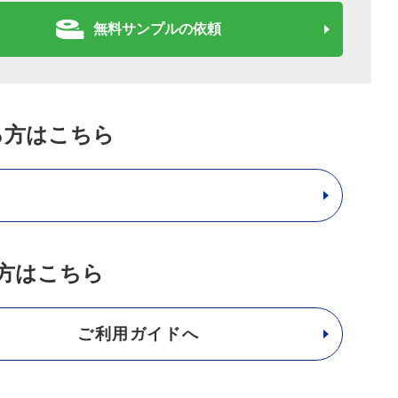
無料サンプルの依頼
いて、事前にお客様の承諾を得たものに限り、当社が指定す
目的・連携拒否の方法等は、
クッキーポリシー
をご覧く
る方はこちら
訂正・利用停止いたします。（個人情報の保護に関する法
示・訂正・利用停止等の義務を負わない場合を除きま
方はこちら
求められたときは、お客様ご本人からの請求であること
が存在しないときにはその旨を通知いたします。）。但
場合は、この限りではありません。なお、個人情報の開
ご利用ガイドへ
ので、あらかじめ御了承ください。
情報保護法の定めに基づきその内容の訂正を求められた