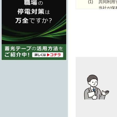
(1)
共同利用
当社が保
サイトを
(2)
共同利用
共同利用
なお、共
4.
当社は、個人
めます。
5.
当社は、お客
は、お客様の
(1)
法令の定
(2)
人の生命
(3)
国の機関
あって、