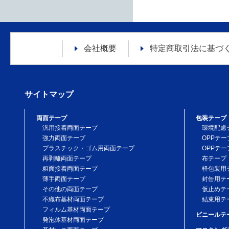
場合、及
集された
らの請求
い、その
会社概要
特定商取引法に
基づ
様に対し
応じる必
様に通知
サイトマップ
8.
本サイトは、
両面テープ
包装テープ
汎用接着両面テープ
環境配慮
強力両面テープ
OPPテー
プラスチック・ゴム用両面テープ
OPPテー
9.
当社は、お客
再剥離両面テープ
布テープ
人情報保護ポ
粗面接着両面テープ
軽包装用
薄手両面テープ
封缶用テ
その他の両面テープ
仮止めテ
不織布基材両面テープ
結束用テ
10.
本個人情報保
フィルム基材両面テープ
ビニールテ
します。
発泡体基材両面テープ