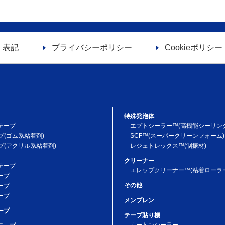
び⑵あらかじめ公表された利用目的の範囲を超えて取り扱われ
ものであるという理由により、個人情報保護法の定めに基づき
であることを確認の上で遅滞なく必要な調査を行い、その結果
旨をお客様に通知します。なお、合理的な理由に基づいて訂正
く表記
プライバシーポリシー
Cookieポリシー
その旨を通知いたします。当社は、お客様から、お客様の個人
要があると判断した場合は、お客様ご本人からの請求であるこ
します。
安全性の高い技術を使用し、セキュリティーを高く保つことに
特殊発泡体
テープ
エプトシーラー™(高機能シーリン
プ(ゴム系粘着剤)
SCF™(スーパークリーンフォーム)
プ(アクリル系粘着剤)
レジェトレックス™(制振材)
様の個人情報の保護に関係する法律等を遵守するとともに、法
クリーナー
リシーの改善に鋭意努めます。これに伴い、本ポリシーが予告
テープ
エレップクリーナー™(粘着ローラー
ープ
その他
ープ
ープ
護ポリシーに関するお問い合わせは、「お問い合わせ」メール
メンブレン
ープ
テープ貼り機