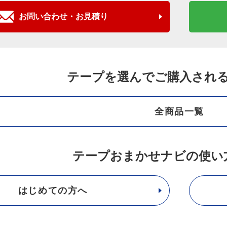
お問い合わせ・お見積り
の利用目的のもと、取得したCookie等の個人関連情報につ
します。提供するCookie等の個人関連情報の種類と提出先・
テープを選んでご購入され
様からご要望をいただいた場合、下記の手続きに従い、開示・
全商品一覧
人情報保護法」といいます。）その他の法令により、当社が開
の開示
テープおまかせナビの使い
お客様から、個人情報保護法の定めに基づき個人情報の開示を
上で、お客様に対し、遅滞なく開示を行います（当該個人情報
情報保護法その他の法令により、当社が開示の義務を負わない
はじめての方へ
ましては、手数料（1件あたり1000円 ）を頂戴しております
の訂正及び利用停止等
お客様から、⑴個人情報が真実でないという理由によって個人