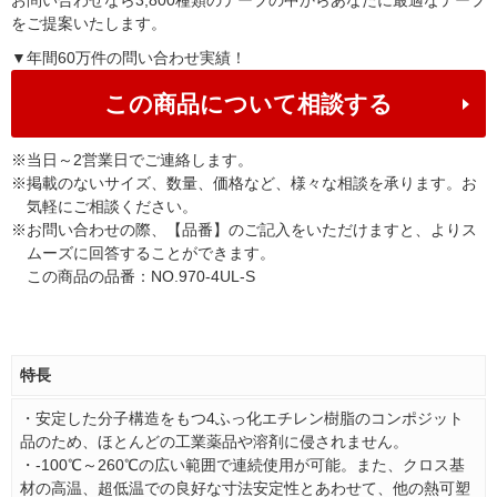
お問い合わせなら3,800種類のテープの中からあなたに最適なテープ
をご提案いたします。
▼年間60万件の問い合わせ実績！
この商品について相談する
※
当日～2営業日でご連絡します。
※
掲載のないサイズ、数量、価格など、様々な相談を承ります。お
気軽にご相談ください。
※
お問い合わせの際、【品番】のご記入をいただけますと、よりス
ムーズに回答することができます。
この商品の品番：NO.970-4UL-S
特長
・安定した分子構造をもつ4ふっ化エチレン樹脂のコンポジット
品のため、ほとんどの工業薬品や溶剤に侵されません。
・-100℃～260℃の広い範囲で連続使用が可能。また、クロス基
材の高温、超低温での良好な寸法安定性とあわせて、他の熱可塑