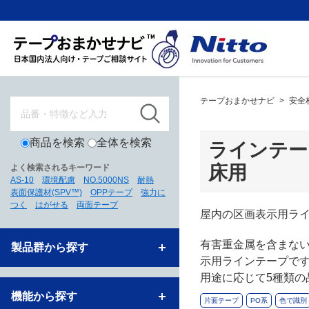
テープおまかせナビ
>
安全
商品を検索
全体を検索
ラインテー
床用
よく検索されるキーワード
AS-10
環境配慮
NO.5000NS
耐熱
表面保護材(SPV™)
OPPテープ
強力に
つく
はがせる
両面テープ
屋内の区画表示用ライン
有害重金属を含まない
製品群から探す
示用ラインテープで
用途に応じて5種類の
機能から探す
片面テープ
PO系
色で識別