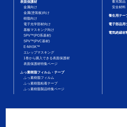
蓄光製品
表面保護材
金属向け
安全材料
金属(塗装板)向け
養生用テー
樹脂向け
電子光学部材向け
電子部品用
基板マスキング向け
電気絶縁材
SPV™(PO系基材)
SPV™(PVC基材)
E-MASK™
エレップマスキング
1巻から購入できる表面保護材
表面保護材特集ページ
ふっ素樹脂フィルム・テープ
ふっ素樹脂フィルム
ふっ素樹脂粘着テープ
ふっ素樹脂製品特集ページ