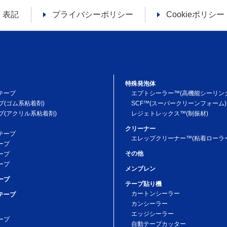
く表記
プライバシーポリシー
Cookieポリシー
特殊発泡体
テープ
エプトシーラー™(高機能シーリン
プ(ゴム系粘着剤)
SCF™(スーパークリーンフォーム)
プ(アクリル系粘着剤)
レジェトレックス™(制振材)
クリーナー
テープ
エレップクリーナー™(粘着ローラー
ープ
その他
ープ
ープ
メンブレン
ープ
テープ貼り機
カートンシーラー
テープ
カンシーラー
エッジシーラー
ープ
自動テープカッター