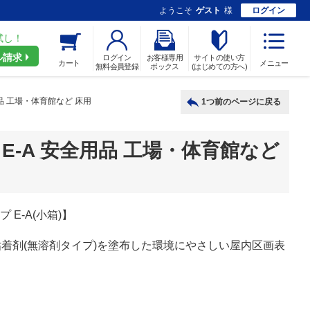
ようこそ
ゲスト
様
ログイン
試し！
ル請求
ログイン
お客様専用
サイトの使い方
カート
メニュー
無料会員登録
ボックス
(はじめての方へ)
品 工場・体育館など 床用
1つ前のページに戻る
E-A 安全用品 工場・体育館など
E-A(小箱)】
着剤(無溶剤タイプ)を塗布した環境にやさしい屋内区画表