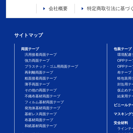
会社概要
特定商取引法に
基づ
サイトマップ
両面テープ
包装テープ
汎用接着両面テープ
環境配慮
強力両面テープ
OPPテー
プラスチック・ゴム用両面テープ
OPPテー
再剥離両面テープ
布テープ
粗面接着両面テープ
軽包装用
薄手両面テープ
封缶用テ
その他の両面テープ
仮止めテ
不織布基材両面テープ
結束用テ
フィルム基材両面テープ
ビニールテ
発泡体基材両面テープ
基材レス両面テープ
マスキング
布基材両面テープ
安全材料
和紙基材両面テープ
ラインテ