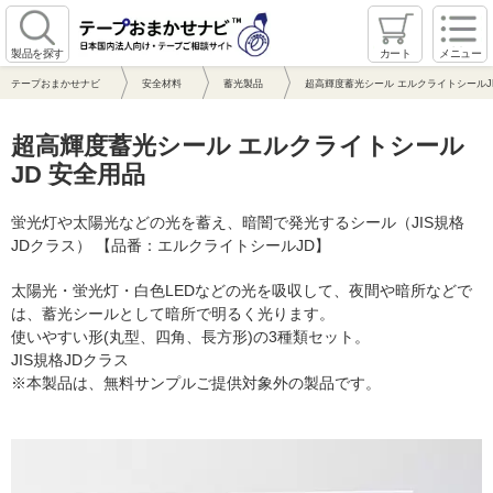
製品を探す
カート
メニュー
テープおまかせナビ
安全材料
蓄光製品
超高輝度蓄光シール エルクライトシールJ
超高輝度蓄光シール エルクライトシール
JD 安全用品
蛍光灯や太陽光などの光を蓄え、暗闇で発光するシール（JIS規格
JDクラス） 【品番：エルクライトシールJD】
太陽光・蛍光灯・白色LEDなどの光を吸収して、夜間や暗所などで
は、蓄光シールとして暗所で明るく光ります。
使いやすい形(丸型、四角、長方形)の3種類セット。
JIS規格JDクラス
※本製品は、無料サンプルご提供対象外の製品です。