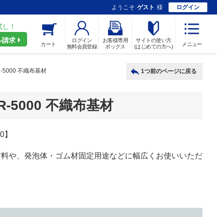
ようこそ
ゲスト
様
ログイン
試し！
ル請求
ログイン
お客様専用
サイトの使い方
カート
メニュー
無料会員登録
ボックス
(はじめての方へ)
5000 不織布基材
1つ前のページに戻る
5000 不織布基材
0】
材料や、発泡体・ゴム材固定用途などに幅広くお使いいただ