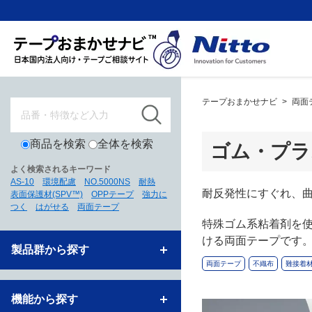
テープおまかせナビ
>
両面
商品を検索
全体を検索
ゴム・プラス
よく検索されるキーワード
AS-10
環境配慮
NO.5000NS
耐熱
耐反発性にすぐれ、曲面
表面保護材(SPV™)
OPPテープ
強力に
つく
はがせる
両面テープ
特殊ゴム系粘着剤を
ける両面テープです
製品群から探す
両面テープ
不織布
難接着
機能から探す