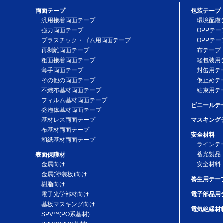
両面テープ
包装テープ
汎用接着両面テープ
環境配慮
強力両面テープ
OPPテー
プラスチック・ゴム用両面テープ
OPPテー
再剥離両面テープ
布テープ
粗面接着両面テープ
軽包装用
薄手両面テープ
封缶用テ
その他の両面テープ
仮止めテ
不織布基材両面テープ
結束用テ
フィルム基材両面テープ
ビニールテ
発泡体基材両面テープ
基材レス両面テープ
マスキング
布基材両面テープ
安全材料
和紙基材両面テープ
ラインテ
蓄光製品
表面保護材
金属向け
安全材料
金属(塗装板)向け
養生用テー
樹脂向け
電子光学部材向け
電子部品用
基板マスキング向け
電気絶縁材
SPV™(PO系基材)