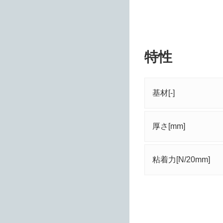
特性
基材[-]
厚さ[mm]
粘着力[N/20mm]