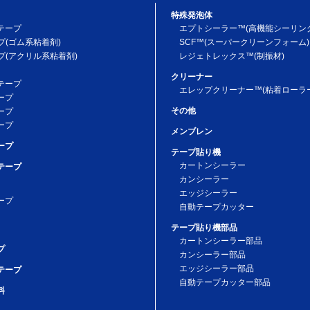
特殊発泡体
テープ
エプトシーラー™(高機能シーリン
プ(ゴム系粘着剤)
SCF™(スーパークリーンフォーム)
プ(アクリル系粘着剤)
レジェトレックス™(制振材)
クリーナー
テープ
エレップクリーナー™(粘着ローラー
ープ
その他
ープ
ープ
メンブレン
ープ
テープ貼り機
カートンシーラー
テープ
カンシーラー
エッジシーラー
ープ
自動テープカッター
テープ貼り機部品
カートンシーラー部品
プ
カンシーラー部品
エッジシーラー部品
テープ
自動テープカッター部品
料