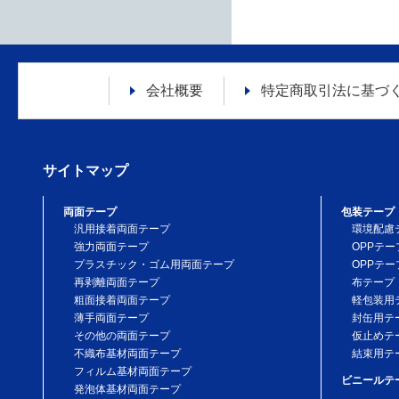
会社概要
特定商取引法に
基づ
サイトマップ
両面テープ
包装テープ
汎用接着両面テープ
環境配慮
強力両面テープ
OPPテー
プラスチック・ゴム用両面テープ
OPPテー
再剥離両面テープ
布テープ
粗面接着両面テープ
軽包装用
薄手両面テープ
封缶用テ
その他の両面テープ
仮止めテ
不織布基材両面テープ
結束用テ
フィルム基材両面テープ
ビニールテ
発泡体基材両面テープ