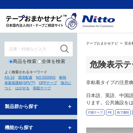
テープおまかせナビ
>
安全
商品を検索
全体を検索
危険表示テ
よく検索されるキーワード
AS-10
環境配慮
NO.5000NS
耐熱
非粘着タイプの注意喚
表面保護材(SPV™)
OPPテープ
強力に
つく
はがせる
両面テープ
日本語、英語、中国
ります。公共施設を
製品群から探す
片面テープ
PE
色で識別
機能から探す