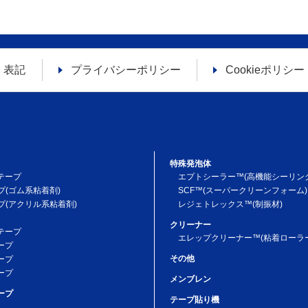
く表記
プライバシーポリシー
Cookieポリシー
特殊発泡体
テープ
エプトシーラー™(高機能シーリン
プ(ゴム系粘着剤)
SCF™(スーパークリーンフォーム)
プ(アクリル系粘着剤)
レジェトレックス™(制振材)
クリーナー
テープ
エレップクリーナー™(粘着ローラー
ープ
その他
ープ
ープ
メンブレン
ープ
テープ貼り機