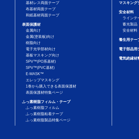
基材レス両面テープ
マスキング
布基材両面テープ
安全材料
和紙基材両面テープ
ラインテ
蓄光製品
表面保護材
金属向け
安全材料
金属(塗装板)向け
養生用テー
樹脂向け
電子光学部材向け
電子部品用
基板マスキング向け
電気絶縁材
SPV™(PO系基材)
SPV™(PVC基材)
E-MASK™
エレップマスキング
1巻から購入できる表面保護材
表面保護材特集ページ
ふっ素樹脂フィルム・テープ
ふっ素樹脂フィルム
ふっ素樹脂粘着テープ
ふっ素樹脂製品特集ページ