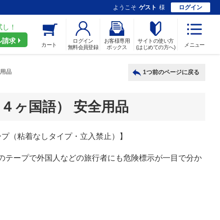
ようこそ
ゲスト
様
ログイン
試し！
ル請求
ログイン
お客様専用
サイトの使い方
カート
メニュー
無料会員登録
ボックス
(はじめての方へ)
全用品
1つ前のページに戻る
４ヶ国語） 安全用品
ープ（粘着なしタイプ・立入禁止）】
のテープで外国人などの旅行者にも危険標示が一目で分か