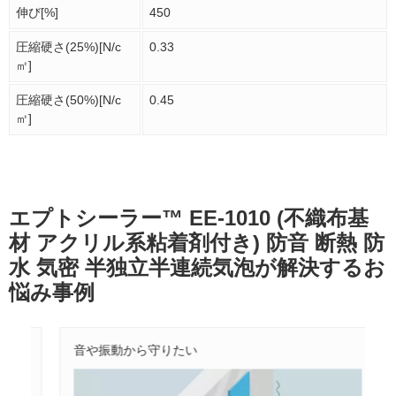
伸び[%]
450
圧縮硬さ(25%)[N/c
0.33
㎡]
圧縮硬さ(50%)[N/c
0.45
㎡]
エプトシーラー™ EE-1010 (不織布基
材 アクリル系粘着剤付き) 防音 断熱 防
水 気密 半独立半連続気泡が解決するお
悩み事例
音や振動から守りたい