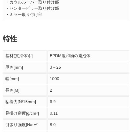
・カウルルーバー取り付け部
・センターピラー取り付け部
・ミラー取り付け部
特性
基材(支持体)[-]
EPDM混和物の発泡体
厚さ[mm]
3～25
幅[mm]
1000
長さ[M]
2
粘着力[N/15mm]
6.9
見掛け密度[g/cm³]
0.11
引張り強度[N/c㎡]
8.0