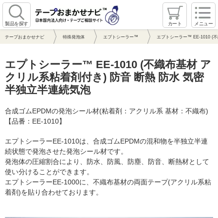
製品を探す
カート
メニュー
テープおまかせナビ
特殊発泡体
エプトシーラー™
エプトシーラー™ EE-1010
エプトシーラー™ EE-1010 (不織布基材 ア
クリル系粘着剤付き) 防音 断熱 防水 気密
半独立半連続気泡
合成ゴムEPDMの発泡シール材(粘着剤：アクリル系 基材：不織布)
【品番：EE-1010】
エプトシーラーEE-1010は、合成ゴムEPDMの混和物を半独立半連
続状態で発泡させた発泡シール材です。
発泡体の圧縮割合により、防水、防風、防塵、防音、断熱材として
使い分けることができます。
エプトシーラーEE-1000に、不織布基材の両面テープ(アクリル系粘
着剤)を貼り合わせております。