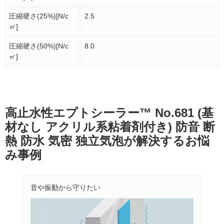
圧縮硬さ(25%)[N/c
2.5
㎡]
圧縮硬さ(50%)[N/c
8.0
㎡]
高止水性エプトシーラー™ No.681 (基
材なし アクリル系粘着剤付き) 防音 断
熱 防水 気密 独立気泡が解決するお悩
み事例
音や振動から守りたい