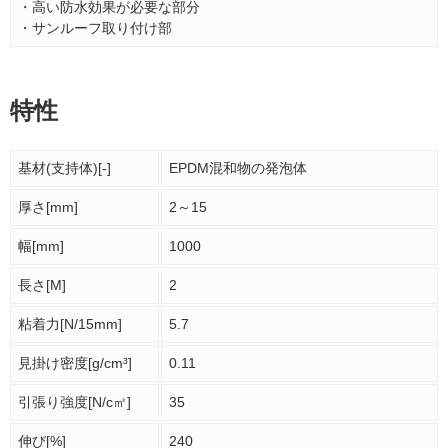
・高い防水効果が必要な部分
・サンルーフ取り付け部
特性
基材(支持体)[-]
EPDM混和物の発泡体
厚さ[mm]
2～15
幅[mm]
1000
長さ[M]
2
粘着力[N/15mm]
5.7
見掛け密度[g/cm³]
0.11
引張り強度[N/c㎡]
35
伸び[%]
240