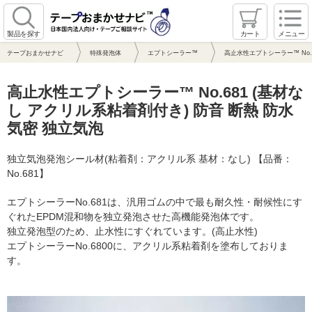
製品を探す
カート
メニュー
テープおまかせナビ
特殊発泡体
エプトシーラー™
高止水性エプトシーラー™ No.
高止水性エプトシーラー™ No.681 (基材な
し アクリル系粘着剤付き) 防音 断熱 防水
気密 独立気泡
独立気泡発泡シール材(粘着剤：アクリル系 基材：なし) 【品番：
No.681】
エプトシーラーNo.681は、汎用ゴムの中で最も耐久性・耐候性にす
ぐれたEPDM混和物を独立発泡させた高機能発泡体です。
独立発泡型のため、止水性にすぐれています。(高止水性)
エプトシーラーNo.6800に、アクリル系粘着剤を塗布しておりま
す。