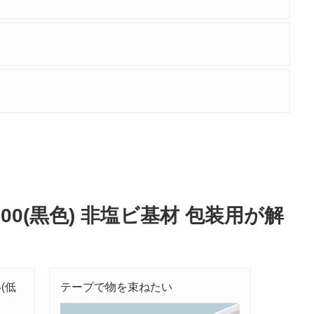
00(黒色) 非塩ビ基材 包装用が解
(低
テープで物を束ねたい
テープ