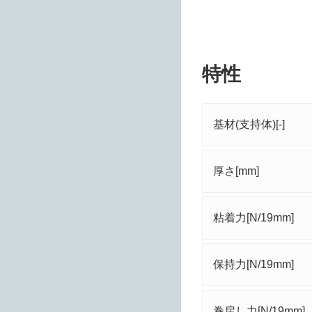
特性
基材(支持体)[-]
厚さ[mm]
粘着力[N/19mm]
保持力[N/19mm]
巻戻し力[N/19mm]