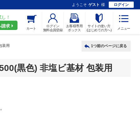
ようこそ
ゲスト
様
ログイン
試し！
ル請求
ログイン
お客様専用
サイトの使い方
カート
メニュー
無料会員登録
ボックス
(はじめての方へ)
 包装用
1つ前のページに戻る
00(黒色) 非塩ビ基材 包装用
す。