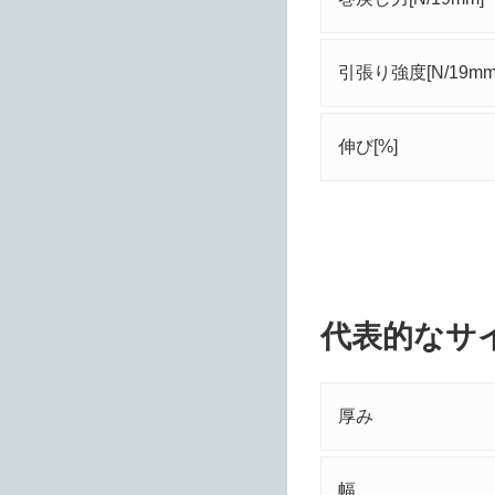
引張り強度[N/19mm
伸び[%]
代表的なサ
厚み
幅