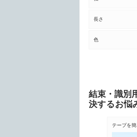
長さ
色
結束・識別用
決するお悩
テープで識別したい
テープを簡