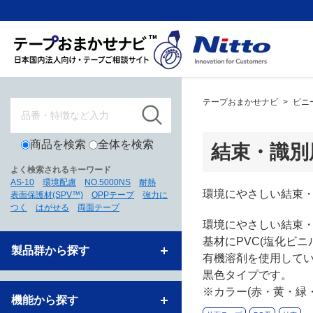
テープおまかせナビ
>
ビニ
商品を検索
全体を検索
結束・識別用
よく検索されるキーワード
AS-10
環境配慮
NO.5000NS
耐熱
環境にやさしい結束・識
表面保護材(SPV™)
OPPテープ
強力に
つく
はがせる
両面テープ
環境にやさしい結束
基材にPVC(塩化ビ
製品群から探す
有機溶剤を使用して
黒色タイプです。
※カラー(赤・黄・緑・
機能から探す