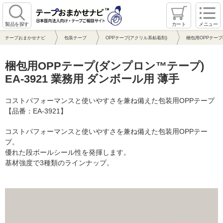
製品を探す
カート
メニュー
テープおまかせナビ
包装テープ
OPPテープ(アクリル系粘着剤)
梱包用OPPテープ(
梱包用OPPテープ(ダンプロン™テープ)
EA-3921 業務用 ダンボール用 薄手
コストパフォーマンスと使いやすさを兼ね備えた包装用OPPテープ
【品番：EA-3921】
コストパフォーマンスと使いやすさを兼ね備えた包装用OPPテー
プ。
優れた段ボールシール性を発揮します。
基材強度で3種類のラインナップ。