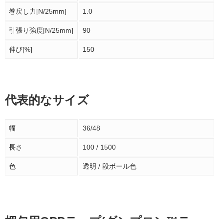
巻戻し力[N/25mm]
1.0
引張り強度[N/25mm]
90
伸び[%]
150
代表的なサイズ
幅
36/48
長さ
100 / 1500
色
透明 / 段ボール色