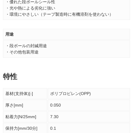
・優れた段ボールシール性
・光や熱による劣化に強い
・環境にやさしい（テープ製造時に有機溶剤を使わない）
用途
・段ボールの封緘用途
・その他包装用途
特性
基材(支持体)[-]
ポリプロピレン(OPP)
厚さ[mm]
0.050
粘着力[N/25mm]
7.30
保持力[mm/30分]
0.1