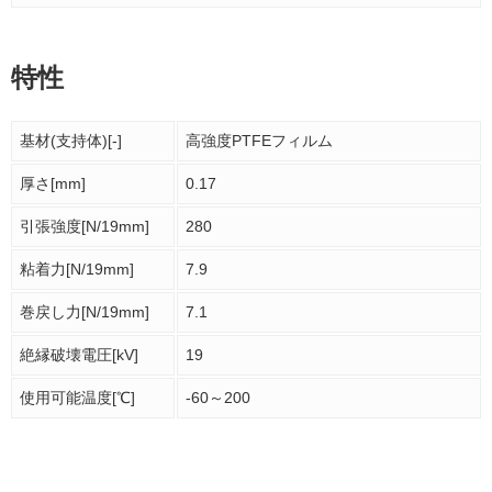
特性
基材(支持体)[-]
高強度PTFEフィルム
厚さ[mm]
0.17
引張強度[N/19mm]
280
粘着力[N/19mm]
7.9
巻戻し力[N/19mm]
7.1
絶縁破壊電圧[kV]
19
使用可能温度[℃]
-60～200