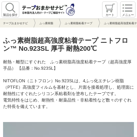
製品を探す
カート
メニュー
テープおまかせナビ
ふっ素樹脂
ふっ素樹脂粘着テープ
ふっ素樹脂超高強度粘着テープ
ふっ素樹脂超高強度粘着テープ ニトフロ
ン™ No.923SL 厚手 耐熱200℃
耐熱・離型にすぐれた ふっ素樹脂高強度粘着テープ（超高強度厚
手品） 【品番：No.923SL】
NITOFLON（ニトフロン）No.923SLは、4ふっ化エチレン樹脂
（PTFE）高強度フィルムを基材とし、片面を接着処理し、処理面に
耐熱性にすぐれたシリコン系粘着剤を塗布したテープです。
電気特性をはじめ、耐熱性・耐薬品性・非粘着性など数々のすぐれ
た特長を備えています。