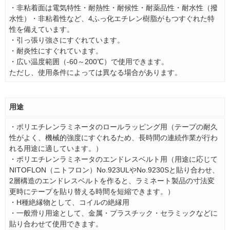
・非粘着面は電気特性・耐熱性・耐候性・耐薬品性・耐水性（撥
水性）・非粘着性など、4ふっ化エチレン樹脂がもつすぐれた特
性を備えています。
・引っ張り強さにすぐれています。
・耐炎性にすぐれています。
・広い温度範囲（-60～200℃）で使用できます。
ただし、使用条件によっては異なる場合があります。
用途
・ポリエチレンラミネータのロールラッピング用（テープの耐久
性がよく、機械的強度にすぐれるため、長時間の連続作業が行わ
れる用途に適しています。）
・ポリエチレンラミネータのエンドレスベルト用（用途に応じて
NITOFLON（ニトフロン）No.923ULやNo.9230Sと貼り合わせ、
2層構造のエンドレスベルトを作ると、ラミネート製品の寸法変
更時にテープを貼り替える時間を短縮できます。）
・H種絶縁物として、コイルの絶縁用
・一般滑り用途として、金属・プラスチック・セラミックなどに
貼り合わせて使用できます。