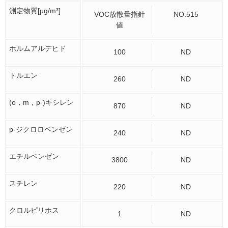
測定物質[μg/m³]
VOC放散量指針
NO.515
値
ホルムアルデヒド
100
ND
トルエン
260
ND
(o，m，p-)キシレン
870
ND
p-ジクロロベンゼン
240
ND
エチルベンゼン
3800
ND
スチレン
220
ND
クロルピリホス
1
ND