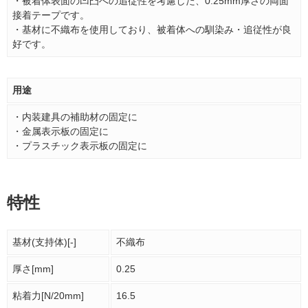
・被着体表面の凹凸への追従性を考慮した、0.25mm厚さの両面
接着テープです。
・基材に不織布を使用しており、被着体への馴染み・追従性が良
好です。
用途
・内装建具の補助材の固定に
・金属表示板の固定に
・プラスチック表示板の固定に
特性
基材(支持体)[-]
不織布
厚さ[mm]
0.25
粘着力[N/20mm]
16.5