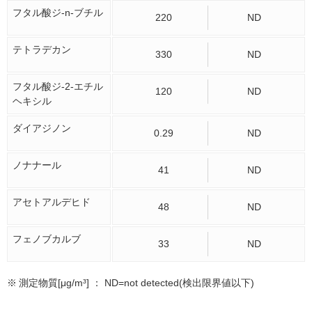
フタル酸ジ-n-ブチル
220
ND
テトラデカン
330
ND
フタル酸ジ-2-エチル
120
ND
ヘキシル
ダイアジノン
0.29
ND
ノナナール
41
ND
アセトアルデヒド
48
ND
フェノブカルブ
33
ND
※
測定物質[μg/m³] ： ND=not detected(検出限界値以下)