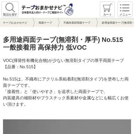
製品を探す
カート
メニュー
テープおまかせナビ
両面テープ
不織布基材両面テープ
多用途両面テープ(無溶剤・厚
多用途両面テープ(無溶剤・厚手) No.515
一般接着用 高保持力 低VOC
VOC(揮発性有機化合物)が少ない無溶剤タイプの厚手両面テープ
【品番：No.515】
No.515は、不織布にアクリル系粘着剤(無溶剤タイプ)を塗布した両
面テープです。
「接着性」と「使いやすさ」を追求した両面テープで、
内装建具の補助材やプラスチック系素材や金属などにも幅広くお使
い頂けます。