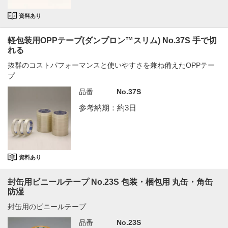
資料あり
軽包装用OPPテープ(ダンプロン™スリム) No.37S 手で切
れる
抜群のコストパフォーマンスと使いやすさを兼ね備えたOPPテー
プ
品番
No.37S
参考納期：約3日
資料あり
封缶用ビニールテープ No.23S 包装・梱包用 丸缶・角缶
防湿
封缶用のビニールテープ
品番
No.23S