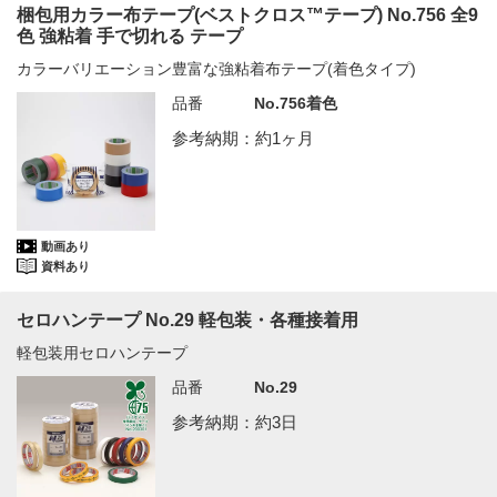
梱包用カラー布テープ(ベストクロス™テープ) No.756 全9
色 強粘着 手で切れる テープ
カラーバリエーション豊富な強粘着布テープ(着色タイプ)
品番
No.756着色
参考納期：約1ヶ月
動画あり
資料あり
セロハンテープ No.29 軽包装・各種接着用
軽包装用セロハンテープ
品番
No.29
参考納期：約3日