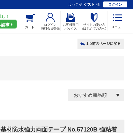
ようこそ
ゲスト
様
ログイン
試し！
ル請求
ログイン
お客様専用
サイトの使い方
カート
メニュー
無料会員登録
ボックス
(はじめての方へ)
1つ前のページに戻る
基材防水強力両面テープ No.57120B 強粘着