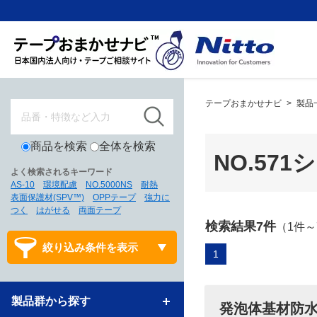
テープおまかせナビ
>
製品
商品を検索
全体を検索
NO.571
よく検索されるキーワード
AS-10
環境配慮
NO.5000NS
耐熱
表面保護材(SPV™)
OPPテープ
強力に
つく
はがせる
両面テープ
検索結果7件
（1件
絞り込み条件を表示
1
製品群から探す
発泡体基材防水強