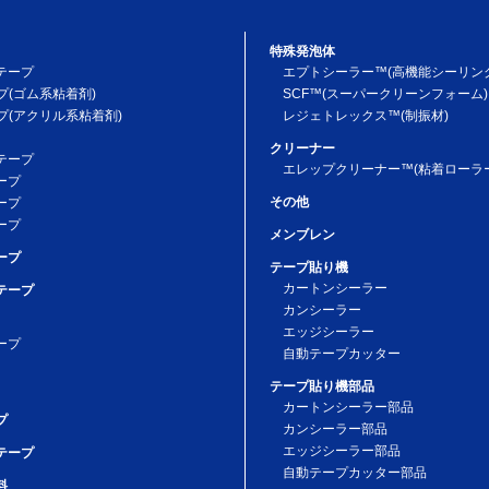
特殊発泡体
テープ
エプトシーラー™(高機能シーリン
プ(ゴム系粘着剤)
SCF™(スーパークリーンフォーム)
プ(アクリル系粘着剤)
レジェトレックス™(制振材)
クリーナー
テープ
エレップクリーナー™(粘着ローラー
ープ
その他
ープ
ープ
メンブレン
ープ
テープ貼り機
カートンシーラー
テープ
カンシーラー
エッジシーラー
ープ
自動テープカッター
テープ貼り機部品
カートンシーラー部品
プ
カンシーラー部品
エッジシーラー部品
テープ
自動テープカッター部品
料