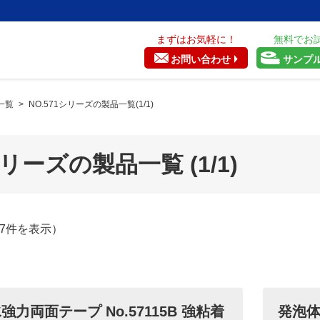
まずはお気軽に！
無料でお
お問い合わせ
サンプ
一覧
>
NO.571シリーズの製品一覧(1/1)
シリーズの製品一覧 (1/1)
～7件を表示）
力両面テープ No.57115B 強粘着
発泡体