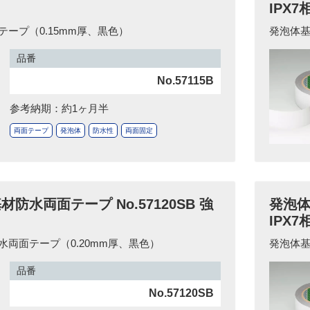
IPX7
ープ（0.15mm厚、黒色）
発泡体基
品番
No.57115B
参考納期：約1ヶ月半
両面テープ
発泡体
防水性
両面固定
防水両面テープ No.57120SB 強
発泡体
IPX7
両面テープ（0.20mm厚、黒色）
発泡体基
品番
No.57120SB