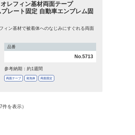
リオレフィン基材両面テープ
ネームプレート固定 自動車エンブレム固
フィン基材で被着体へのなじみにすぐれる両面
品番
No.5713
参考納期：約1週間
両面テープ
発泡体
両面固定
～7件を表示）