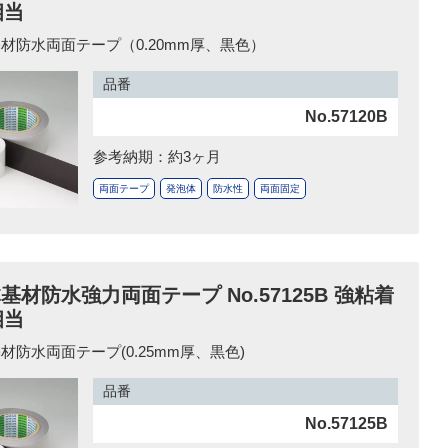
相当
材防水両面テープ（0.20mm厚、黒色）
品番
No.57120B
参考納期：約3ヶ月
両面テープ
発泡体
防水性
両面固定
基材防水強力両面テープ No.57125B 強粘着
相当
材防水両面テープ(0.25mm厚、黒色)
品番
No.57125B