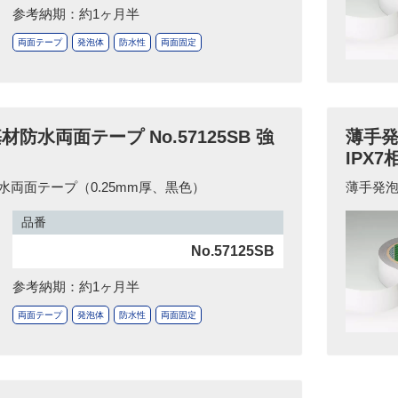
参考納期：約1ヶ月半
両面テープ
発泡体
防水性
両面固定
防水両面テープ No.57125SB 強
薄手発
IPX7
両面テープ（0.25mm厚、黒色）
薄手発
品番
No.57125SB
参考納期：約1ヶ月半
両面テープ
発泡体
防水性
両面固定