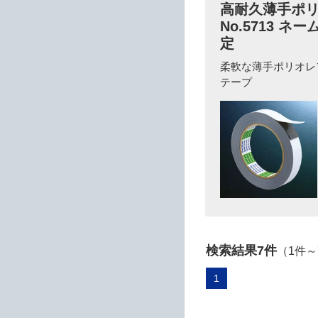
高耐久薄手ポ
No.5713 
定
柔軟な薄手ポリオレ
テープ
検索結果7件
（1件
1