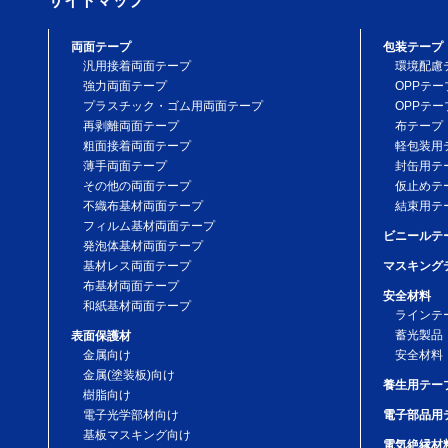
サイトマップ
両面テープ
包装テープ
汎用接着両面テープ
環境配慮
強力両面テープ
OPPテー
プラスチック・ゴム用両面テープ
OPPテー
再剥離両面テープ
布テープ
粗面接着両面テープ
軽包装用
薄手両面テープ
封缶用テ
その他の両面テープ
仮止めテ
不織布基材両面テープ
結束用テ
フィルム基材両面テープ
ビニールテ
発泡体基材両面テープ
基材レス両面テープ
マスキング
布基材両面テープ
安全材料
和紙基材両面テープ
ラインテ
蓄光製品
表面保護材
金属向け
安全材料
金属(塗装板)向け
養生用テー
樹脂向け
電子光学部材向け
電子部品用
基板マスキング向け
電気絶縁材