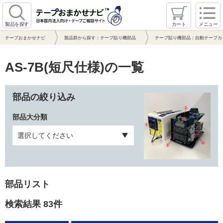
製品を探す
カート
メニュー
テープおまかせナビ
製品群から探す：テープ貼り機部品
テープ貼り機部品：自動テープカ
AS-7B(短尺仕様)の一覧
部品の絞り込み
部品大分類
部品リスト
検索結果 83件