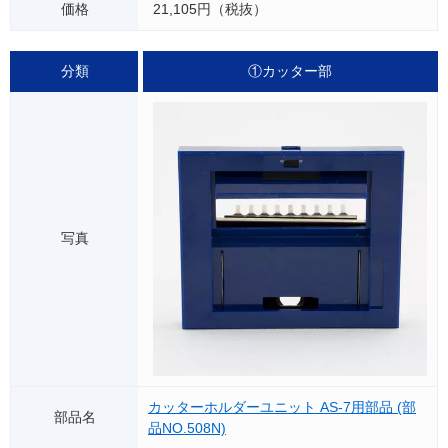
21,105円（税抜）
①カッター部
カッターホルダーユニット AS-7用部品 (部
品NO.508N)