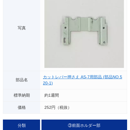
カットレバー押さえ AS-7用部品 (部品NO.5
20-1)
約1週間
252円（税抜）
③前面ホルダー部