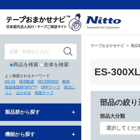
テープおまかせナビ
>
製品
商品を検索
全体を検索
ES-300
よく検索されるキーワード
AS-10
環境配慮
NO.5000NS
耐熱
表面保護材(SPV™)
OPPテープ
強力に
つく
はがせる
両面テープ
部品の絞り
製品群から探す
部品大分類
機能から探す