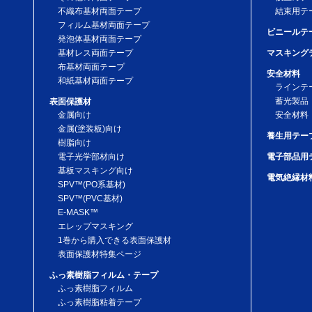
不織布基材両面テープ
結束用テ
フィルム基材両面テープ
ビニールテ
発泡体基材両面テープ
基材レス両面テープ
マスキング
布基材両面テープ
安全材料
和紙基材両面テープ
ラインテ
蓄光製品
表面保護材
金属向け
安全材料
金属(塗装板)向け
養生用テー
樹脂向け
電子光学部材向け
電子部品用
基板マスキング向け
電気絶縁材
SPV™(PO系基材)
SPV™(PVC基材)
E-MASK™
エレップマスキング
1巻から購入できる表面保護材
表面保護材特集ページ
ふっ素樹脂フィルム・テープ
ふっ素樹脂フィルム
ふっ素樹脂粘着テープ