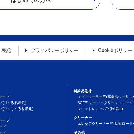
はじめての方へ
く表記
プライバシーポリシー
Cookieポリシー
特殊発泡体
テープ
エプトシーラー™(高機能シーリン
プ(ゴム系粘着剤)
SCF™(スーパークリーンフォーム)
プ(アクリル系粘着剤)
レジェトレックス™(制振材)
クリーナー
テープ
エレップクリーナー™(粘着ローラー
ープ
その他
ープ