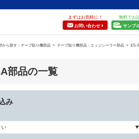
まずはお気軽に！
無料でお
お問い合わせ
サンプ
群から探す：テープ貼り機部品
>
テープ貼り機部品：エッジシーラー部品
>
ES-
XLA部品の一覧
込み