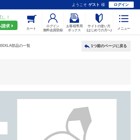
ようこそ
ゲスト
様
ログイン
試し！
ル請求
ログイン
お客様専用
サイトの使い方
カート
メニュー
無料会員登録
ボックス
(はじめての方へ)
300XLA部品の一覧
1つ前のページに戻る