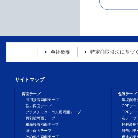
会社概要
特定商取引法に
基づ
サイトマップ
両面テープ
包装テープ
汎用接着両面テープ
環境配慮
強力両面テープ
OPPテー
プラスチック・ゴム用両面テープ
OPPテー
再剥離両面テープ
布テープ
粗面接着両面テープ
軽包装用
薄手両面テープ
封缶用テ
その他の両面テープ
仮止めテ