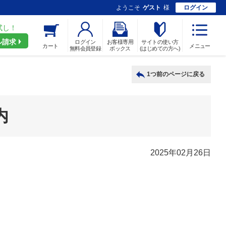
ようこそ
ゲスト
様
ログイン
試し！
ル請求
ログイン
お客様専用
サイトの使い方
カート
メニュー
無料会員登録
ボックス
(はじめての方へ)
1つ前のページに戻る
内
2025年02月26日