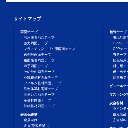
サイトマップ
両面テープ
包装テープ
汎用接着両面テープ
環境配慮
強力両面テープ
OPPテー
プラスチック・ゴム用両面テープ
OPPテー
再剥離両面テープ
布テープ
粗面接着両面テープ
軽包装用
薄手両面テープ
封缶用テ
その他の両面テープ
仮止めテ
不織布基材両面テープ
結束用テ
フィルム基材両面テープ
ビニールテ
発泡体基材両面テープ
基材レス両面テープ
マスキング
布基材両面テープ
安全材料
和紙基材両面テープ
ラインテ
蓄光製品
表面保護材
金属向け
安全材料
金属(塗装板)向け