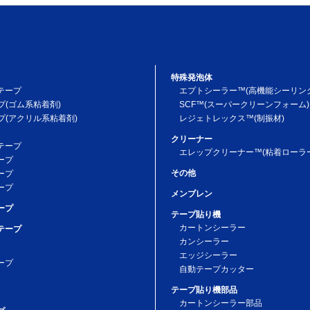
特殊発泡体
テープ
エプトシーラー™(高機能シーリン
プ(ゴム系粘着剤)
SCF™(スーパークリーンフォーム)
プ(アクリル系粘着剤)
レジェトレックス™(制振材)
クリーナー
テープ
エレップクリーナー™(粘着ローラー
ープ
その他
ープ
ープ
メンブレン
ープ
テープ貼り機
カートンシーラー
テープ
カンシーラー
エッジシーラー
ープ
自動テープカッター
テープ貼り機部品
カートンシーラー部品