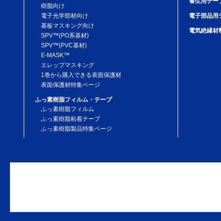
養生用テー
樹脂向け
電子光学部材向け
電子部品用
基板マスキング向け
電気絶縁材
SPV™(PO系基材)
SPV™(PVC基材)
E-MASK™
エレップマスキング
1巻から購入できる表面保護材
表面保護材特集ページ
ふっ素樹脂フィルム・テープ
ふっ素樹脂フィルム
ふっ素樹脂粘着テープ
ふっ素樹脂製品特集ページ