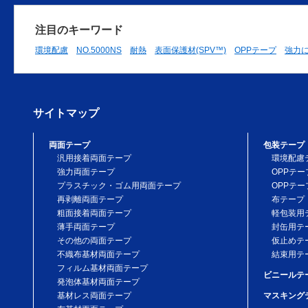
注目のキーワード
環境配慮
NO.5000NS
耐熱
表面保護材(SPV™)
OPPテープ
強力
サイトマップ
両面テープ
包装テープ
汎用接着両面テープ
環境配慮
強力両面テープ
OPPテー
プラスチック・ゴム用両面テープ
OPPテー
再剥離両面テープ
布テープ
粗面接着両面テープ
軽包装用
薄手両面テープ
封缶用テ
その他の両面テープ
仮止めテ
不織布基材両面テープ
結束用テ
フィルム基材両面テープ
ビニールテ
発泡体基材両面テープ
基材レス両面テープ
マスキング