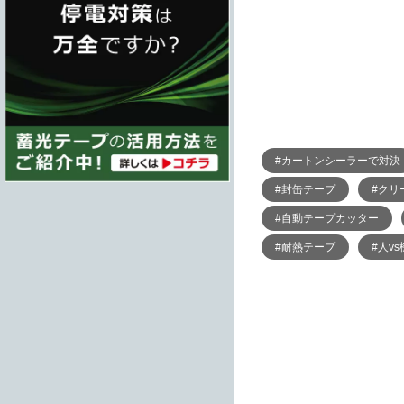
#カートンシーラーで対決
#封缶テープ
#クリ
#自動テープカッター
#耐熱テープ
#人v