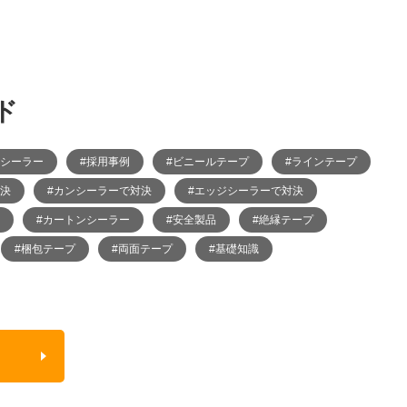
ド
ジシーラー
#採用事例
#ビニールテープ
#ラインテープ
対決
#カンシーラーで対決
#エッジシーラーで対決
#カートンシーラー
#安全製品
#絶縁テープ
#梱包テープ
#両面テープ
#基礎知識