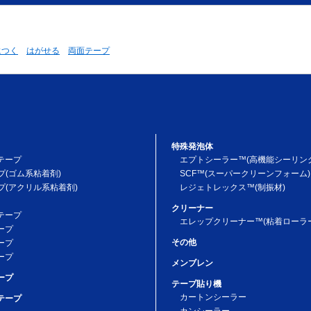
につく
はがせる
両面テープ
特殊発泡体
テープ
エプトシーラー™(高機能シーリン
プ(ゴム系粘着剤)
SCF™(スーパークリーンフォーム)
プ(アクリル系粘着剤)
レジェトレックス™(制振材)
クリーナー
テープ
エレップクリーナー™(粘着ローラー
ープ
その他
ープ
ープ
メンブレン
ープ
テープ貼り機
カートンシーラー
テープ
カンシーラー