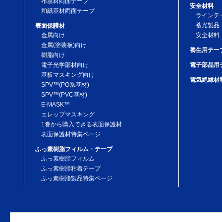
布基材両面テープ
安全材料
和紙基材両面テープ
ラインテ
蓄光製品
表面保護材
金属向け
安全材料
金属(塗装板)向け
養生用テー
樹脂向け
電子光学部材向け
電子部品用
基板マスキング向け
電気絶縁材
SPV™(PO系基材)
SPV™(PVC基材)
E-MASK™
エレップマスキング
1巻から購入できる表面保護材
表面保護材特集ページ
ふっ素樹脂フィルム・テープ
ふっ素樹脂フィルム
ふっ素樹脂粘着テープ
ふっ素樹脂製品特集ページ