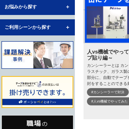
お悩みから探す
ご利用シーンから探す
人vs機械でやっ
プ貼り編～
カンシーラーとは カ
ラスチック、ガラス製
部分に、自動でテープ
封をすることのできる
#カンシーラーで対決
#人vs機械でやってみた