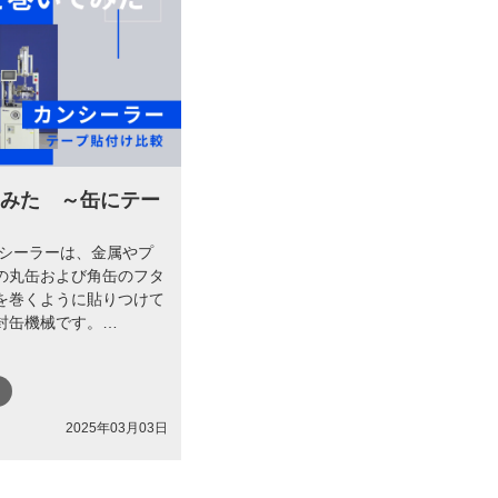
てみた ～缶にテー
ンシーラーは、金属やプ
の丸缶および角缶のフタ
を巻くように貼りつけて
封缶機械です。…
2025年03月03日