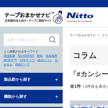
テープおまかせナビ
>
コラ
よく検索されるキーワード
コラム
環境配慮
NO.5000NS
耐熱
表面保護
材(SPV™)
OPPテープ
強力につく
は
がせる
両面テープ
「#カンシ
製品群から探す
全1件
（1件目を表示
機能から探す