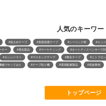
人気のキーワー
#仮止めテープ
#表面保護テープ
#シーリング材
#エッ
ーナー
#電化製品
#マーケティング
#オートディスペンサーで
#カンシーラー
#マスキングテープ
#養生テープ
#ニトフロン
s機械でやってみた
#テープ貼り機
#環境配慮製品
#用途事例
トップページ