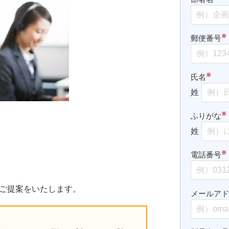
※
郵便番号
※
氏名
姓
※
ふりがな
姓
※
電話番号
ら
ご提案をいたします。
メールア