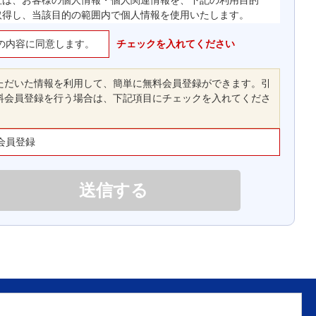
社は、お客様の個人情報・個人関連情報を、下記の利用目的
取得し、当該目的の範囲内で個人情報を使用いたします。
の内容に同意します。
お客様の会員登録、ご注文・支払いの処理、商品の配送、
チェックを入れてください
取引履歴管理、当社ウェブサイト・本サービスの運営に関
する連絡等、本サービスの提供、維持、保護及び改善のた
ただいた情報を利用して、簡単に無料会員登録ができます。引
め
料会員登録を行う場合は、下記項目にチェックを入れてくださ
お客様に対する、郵送、ファクシミリまたは電子メールに
よる当社製品やサービス、キャンペーンの広告宣伝等、お
客様に有用な情報の提供のため
会員登録
当社ウェブサイト及び本サービスに対するお客様からのお
問い合わせ、要望、苦情等に対する対応を行うため
当社ウェブサイトの改善や向上のため
マーケティングのためのデータの収集、当該データを分析
して販売促進、サービス改善に役立てるため
上記の利用目的に付随する利用目的のため
社は、Nittoグループとしての経営管理業務の遂行ならびに前
の利用目的の範囲内で、グループ会社間で、個人情報を共同
て利用することがあります。