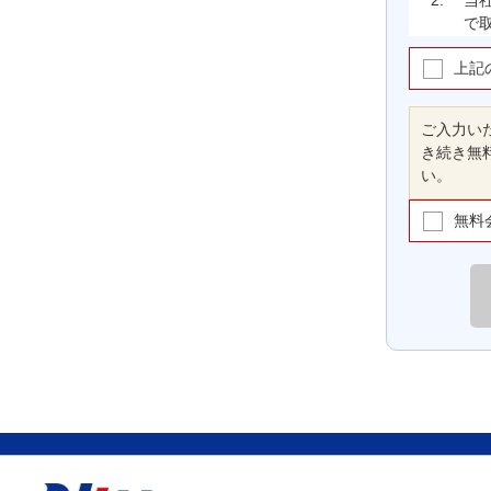
2.
当
で
上記
(1)
ご入力い
き続き無
(2)
い。
無料
(3)
(4)
(5)
(6)
3.
当
条
し