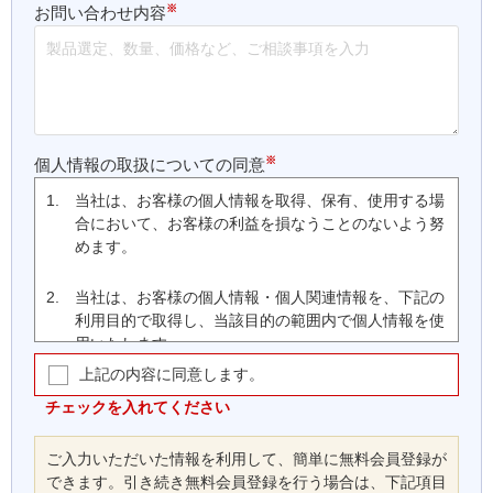
※
お問い合わせ内容
※
個人情報の取扱についての同意
1.
当社は、お客様の個人情報を取得、保有、使用する場
合において、お客様の利益を損なうことのないよう努
めます。
2.
当社は、お客様の個人情報・個人関連情報を、下記の
利用目的で取得し、当該目的の範囲内で個人情報を使
用いたします。
上記の内容に同意します。
(1)
お客様の会員登録、ご注文・支払いの処理、商
品の配送、取引履歴管理、当社ウェブサイト・
チェックを入れてください
本サービスの運営に関する連絡等、本サービス
の提供、維持、保護及び改善のため
ご入力いただいた情報を利用して、簡単に無料会員登録が
(2)
お客様に対する、郵送、ファクシミリまたは電
できます。引き続き無料会員登録を行う場合は、下記項目