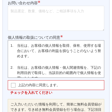
※
お問い合わせ内容
※
個人情報の取扱についての同意
1.
当社は、お客様の個人情報を取得、保有、使用する場
合において、お客様の利益を損なうことのないよう努
めます。
2.
当社は、お客様の個人情報・個人関連情報を、下記の
利用目的で取得し、当該目的の範囲内で個人情報を使
用いたします。
上記の内容に同意します。
(1)
お客様の会員登録、ご注文・支払いの処理、商
品の配送、取引履歴管理、当社ウェブサイト・
チェックを入れてください
本サービスの運営に関する連絡等、本サービス
の提供、維持、保護及び改善のため
ご入力いただいた情報を利用して、簡単に無料会員登録が
(2)
お客様に対する、郵送、ファクシミリまたは電
できます。引き続き無料会員登録を行う場合は、下記項目