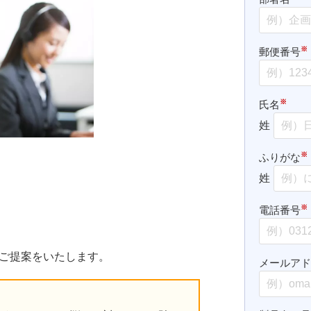
※
郵便番号
※
氏名
姓
※
ふりがな
姓
※
電話番号
ら
ご提案をいたします。
メールア