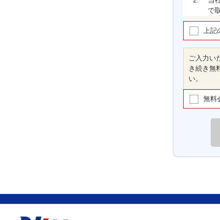
2.
当
で
上記
(1)
ご入力い
き続き無
(2)
い。
無料
(3)
(4)
(5)
(6)
3.
当
条
し