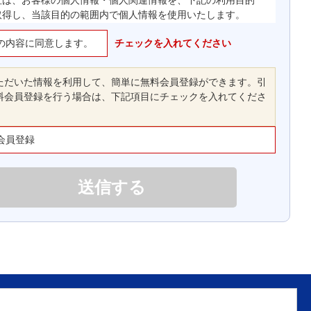
社は、お客様の個人情報・個人関連情報を、下記の利用目的
取得し、当該目的の範囲内で個人情報を使用いたします。
の内容に同意します。
お客様の会員登録、ご注文・支払いの処理、商品の配送、
チェックを入れてください
取引履歴管理、当社ウェブサイト・本サービスの運営に関
する連絡等、本サービスの提供、維持、保護及び改善のた
ただいた情報を利用して、簡単に無料会員登録ができます。引
め
料会員登録を行う場合は、下記項目にチェックを入れてくださ
お客様に対する、郵送、ファクシミリまたは電子メールに
よる当社製品やサービス、キャンペーンの広告宣伝等、お
客様に有用な情報の提供のため
会員登録
当社ウェブサイト及び本サービスに対するお客様からのお
問い合わせ、要望、苦情等に対する対応を行うため
当社ウェブサイトの改善や向上のため
マーケティングのためのデータの収集、当該データを分析
して販売促進、サービス改善に役立てるため
上記の利用目的に付随する利用目的のため
社は、Nittoグループとしての経営管理業務の遂行ならびに前
の利用目的の範囲内で、グループ会社間で、個人情報を共同
て利用することがあります。