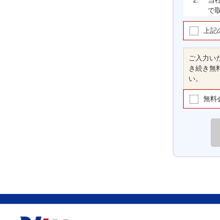
2.
当
で
上記
(1)
ご入力い
き続き無
(2)
い。
無料
(3)
(4)
(5)
(6)
3.
当
条
し