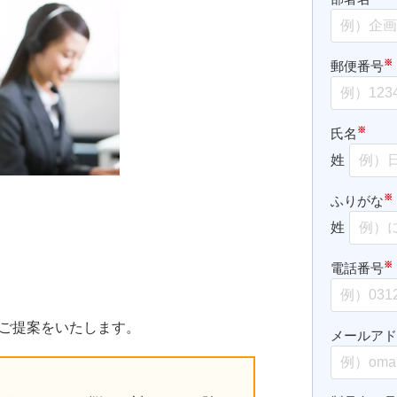
※
郵便番号
※
氏名
姓
※
ふりがな
姓
※
電話番号
ら
ご提案をいたします。
メールア