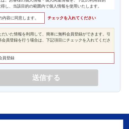
社は、お客様の個人情報・個人関連情報を、下記の利用目的
取得し、当該目的の範囲内で個人情報を使用いたします。
の内容に同意します。
お客様の会員登録、ご注文・支払いの処理、商品の配送、
チェックを入れてください
取引履歴管理、当社ウェブサイト・本サービスの運営に関
する連絡等、本サービスの提供、維持、保護及び改善のた
ただいた情報を利用して、簡単に無料会員登録ができます。引
め
料会員登録を行う場合は、下記項目にチェックを入れてくださ
お客様に対する、郵送、ファクシミリまたは電子メールに
よる当社製品やサービス、キャンペーンの広告宣伝等、お
客様に有用な情報の提供のため
会員登録
当社ウェブサイト及び本サービスに対するお客様からのお
問い合わせ、要望、苦情等に対する対応を行うため
当社ウェブサイトの改善や向上のため
マーケティングのためのデータの収集、当該データを分析
して販売促進、サービス改善に役立てるため
上記の利用目的に付随する利用目的のため
社は、Nittoグループとしての経営管理業務の遂行ならびに前
の利用目的の範囲内で、グループ会社間で、個人情報を共同
て利用することがあります。