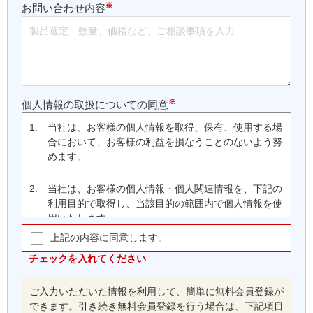
※
お問い合わせ内容
※
個人情報の取扱についての同意
1.
当社は、お客様の個人情報を取得、保有、使用する場
合において、お客様の利益を損なうことのないよう努
めます。
2.
当社は、お客様の個人情報・個人関連情報を、下記の
利用目的で取得し、当該目的の範囲内で個人情報を使
用いたします。
上記の内容に同意します。
(1)
お客様の会員登録、ご注文・支払いの処理、商
品の配送、取引履歴管理、当社ウェブサイト・
チェックを入れてください
本サービスの運営に関する連絡等、本サービス
の提供、維持、保護及び改善のため
ご入力いただいた情報を利用して、簡単に無料会員登録が
(2)
お客様に対する、郵送、ファクシミリまたは電
できます。引き続き無料会員登録を行う場合は、下記項目