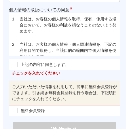
※
個人情報の取扱についての同意
1.
当社は、お客様の個人情報を取得、保有、使用する場
合において、お客様の利益を損なうことのないよう努
めます。
2.
当社は、お客様の個人情報・個人関連情報を、下記の
利用目的で取得し、当該目的の範囲内で個人情報を使
用いたします。
上記の内容に同意します。
(1)
お客様の会員登録、ご注文・支払いの処理、商
品の配送、取引履歴管理、当社ウェブサイト・
チェックを入れてください
本サービスの運営に関する連絡等、本サービス
の提供、維持、保護及び改善のため
ご入力いただいた情報を利用して、簡単に無料会員登録が
(2)
お客様に対する、郵送、ファクシミリまたは電
できます。引き続き無料会員登録を行う場合は、下記項目
子メールによる当社製品やサービス、キャンペ
にチェックを入れてください。
ーンの広告宣伝等、お客様に有用な情報の提供
のため
無料会員登録
(3)
当社ウェブサイト及び本サービスに対するお客
様からのお問い合わせ、要望、苦情等に対する
対応を行うため