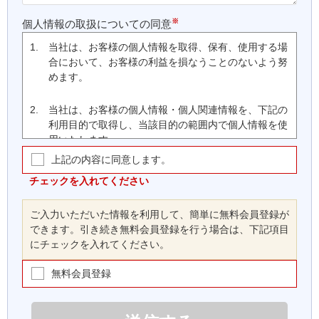
※
個人情報の取扱についての同意
1.
当社は、お客様の個人情報を取得、保有、使用する場
合において、お客様の利益を損なうことのないよう努
めます。
2.
当社は、お客様の個人情報・個人関連情報を、下記の
利用目的で取得し、当該目的の範囲内で個人情報を使
用いたします。
上記の内容に同意します。
(1)
お客様の会員登録、ご注文・支払いの処理、商
品の配送、取引履歴管理、当社ウェブサイト・
チェックを入れてください
本サービスの運営に関する連絡等、本サービス
の提供、維持、保護及び改善のため
ご入力いただいた情報を利用して、簡単に無料会員登録が
(2)
お客様に対する、郵送、ファクシミリまたは電
できます。引き続き無料会員登録を行う場合は、下記項目
子メールによる当社製品やサービス、キャンペ
にチェックを入れてください。
ーンの広告宣伝等、お客様に有用な情報の提供
のため
無料会員登録
(3)
当社ウェブサイト及び本サービスに対するお客
様からのお問い合わせ、要望、苦情等に対する
対応を行うため